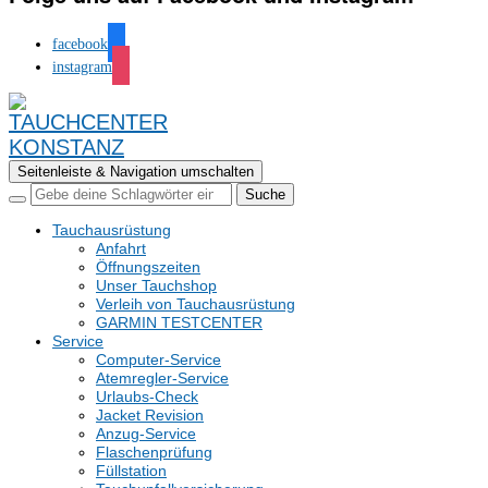
facebook
instagram
Seitenleiste & Navigation umschalten
Tauchausrüstung
Anfahrt
Öffnungszeiten
Unser Tauchshop
Verleih von Tauchausrüstung
GARMIN TESTCENTER
Service
Computer-Service
Atemregler-Service
Urlaubs-Check
Jacket Revision
Anzug-Service
Flaschenprüfung
Füllstation