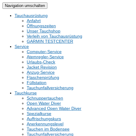
Navigation umschalten
Tauchausrüstung
Anfahrt
Öffnungszeiten
Unser Tauchshop
Verleih von Tauchausrüstung
GARMIN TESTCENTER
Service
Computer-Service
Atemregler-Service
Urlaubs-Check
Jacket Revision
Anzug-Service
Flaschenprüfung
Füllstation
Tauchunfallversicherung
Tauchkurse
Schnuppertauchen
Open Water Diver
Advanced Open Water Diver
Spezialkurse
Auffrischungskurs
Anerkennungslevel
Tauchen im Bodensee
Tauchunfallversicherung