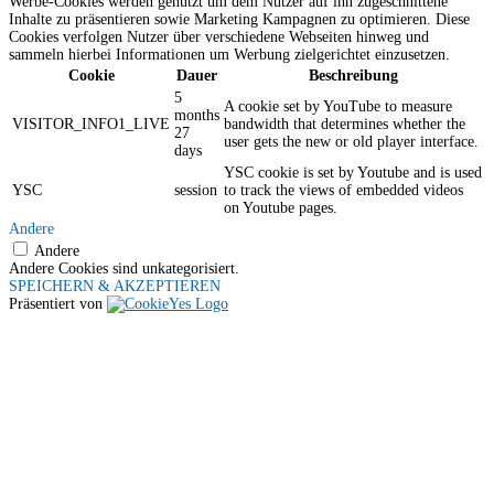
Werbe-Cookies werden genutzt um dem Nutzer auf ihn zugeschnittene
Inhalte zu präsentieren sowie Marketing Kampagnen zu optimieren. Diese
Cookies verfolgen Nutzer über verschiedene Webseiten hinweg und
sammeln hierbei Informationen um Werbung zielgerichtet einzusetzen.
Cookie
Dauer
Beschreibung
5
A cookie set by YouTube to measure
months
VISITOR_INFO1_LIVE
bandwidth that determines whether the
27
user gets the new or old player interface.
days
YSC cookie is set by Youtube and is used
YSC
session
to track the views of embedded videos
on Youtube pages.
Andere
Andere
Andere Cookies sind unkategorisiert.
SPEICHERN & AKZEPTIEREN
Präsentiert von