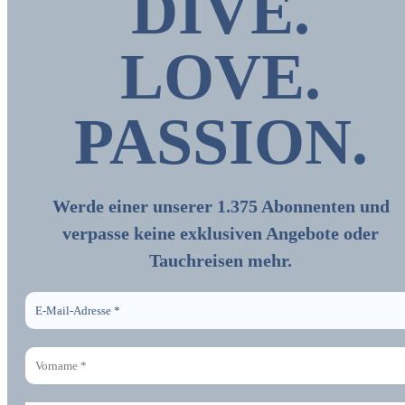
DIVE.
LOVE.
PASSION
.
Werde einer unserer 1.375 Abonnenten und
verpasse keine exklusiven Angebote oder
Tauchreisen mehr.