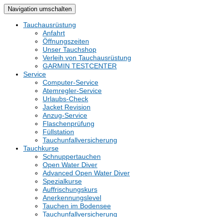
Navigation umschalten
Tauchausrüstung
Anfahrt
Öffnungszeiten
Unser Tauchshop
Verleih von Tauchausrüstung
GARMIN TESTCENTER
Service
Computer-Service
Atemregler-Service
Urlaubs-Check
Jacket Revision
Anzug-Service
Flaschenprüfung
Füllstation
Tauchunfallversicherung
Tauchkurse
Schnuppertauchen
Open Water Diver
Advanced Open Water Diver
Spezialkurse
Auffrischungskurs
Anerkennungslevel
Tauchen im Bodensee
Tauchunfallversicherung