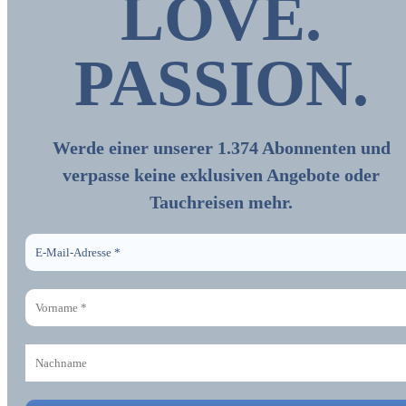
LOVE.
PASSION
.
Werde einer unserer 1.374 Abonnenten und
verpasse keine exklusiven Angebote oder
Tauchreisen mehr.