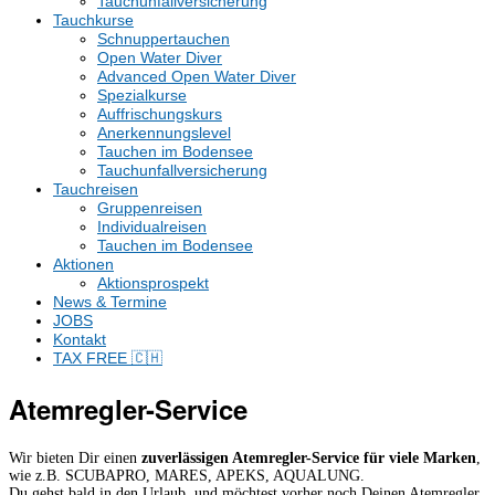
Tauchunfallversicherung
Tauchkurse
Schnuppertauchen
Open Water Diver
Advanced Open Water Diver
Spezialkurse
Auffrischungskurs
Anerkennungslevel
Tauchen im Bodensee
Tauchunfallversicherung
Tauchreisen
Gruppenreisen
Individualreisen
Tauchen im Bodensee
Aktionen
Aktionsprospekt
News & Termine
JOBS
Kontakt
TAX FREE 🇨🇭
Atemregler-Service
Wir bieten Dir einen
zuverlässigen Atemregler-Service für viele Marken
,
wie z.B. SCUBAPRO, MARES, APEKS, AQUALUNG.
Du gehst bald in den Urlaub, und möchtest vorher noch Deinen Atemregler