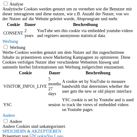
Analyse
Analytische Cookies werden genutzt um zu verstehen wie die Benutzer mit
dieser interagieren und diese nutzen, wie z.B. Anzahl der Nutzer, von wo
der Nutzer auf die Website geleitet wurde, Absprungrate und mehr.
Cookie
Dauer
Beschreibung
2
YouTube sets this cookie via embedded youtube-videos
CONSENT
years
and registers anonymous statistical data.
Werbung
Werbung
Werbe-Cookies werden genutzt um dem Nutzer auf ihn zugeschnittene
Inhalte zu präsentieren sowie Marketing Kampagnen zu optimieren. Diese
Cookies verfolgen Nutzer über verschiedene Webseiten hinweg und
sammeln hierbei Informationen um Werbung zielgerichtet einzusetzen.
Cookie
Dauer
Beschreibung
5
A cookie set by YouTube to measure
months
VISITOR_INFO1_LIVE
bandwidth that determines whether the
27
user gets the new or old player interface.
days
YSC cookie is set by Youtube and is used
YSC
session
to track the views of embedded videos
on Youtube pages.
Andere
Andere
Andere Cookies sind unkategorisiert.
SPEICHERN & AKZEPTIEREN
Präsentiert von