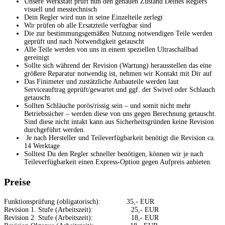
Unsere Werkstatt prüft nun den genauen Zustand Deines Reglers
visuell und messtechnisch
Dein Regler wird nun in seine Einzelteile zerlegt
Wir prüfen ob alle Ersatzteile verfügbar sind
Die zur bestimmungsgemäßen Nutzung notwendigen Teile werden
geprüft und nach Notwendigkeit getauscht
Alle Teile werden von uns in einem speziellen Ultraschallbad
gereinigt
Sollte sich während der Revision (Wartung) herausstellen das eine
größere Reparatur notwendig ist, nehmen wir Kontakt mit Dir auf
Das Finimeter und zustätzliche Anbauteile werden laut
Serviceauftrag geprüft/gewartet und ggf. der Swivel oder Schlauch
getauscht
Sollten Schläuche porös/rissig sein – und somit nicht mehr
Betriebssicher – werden diese von uns gegen Berechnung getauscht.
Sind diese nicht intakt kann aus Sicherheitsgründen keine Revision
durchgeführt werden.
Je nach Hersteller und Teileverfügbarkeit benötigt die Revision ca.
14 Werktage
Solltest Du den Regler schneller benötigen, können wir je nach
Teileverfügbarkeit einen Express-Option gegen Aufpreis anbieten.
Preise
Funktionsprüfung (obligatorisch): 35,- EUR
Revision 1. Stufe (Arbeitszeit): 25,- EUR
Revision 2. Stufe (Arbeitszeit): 18,- EUR