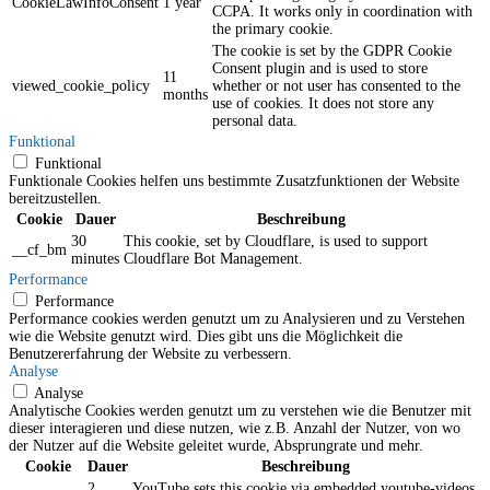
CookieLawInfoConsent
1 year
CCPA. It works only in coordination with
the primary cookie.
The cookie is set by the GDPR Cookie
Consent plugin and is used to store
11
viewed_cookie_policy
whether or not user has consented to the
months
use of cookies. It does not store any
personal data.
Funktional
Funktional
Funktionale Cookies helfen uns bestimmte Zusatzfunktionen der Website
bereitzustellen.
Cookie
Dauer
Beschreibung
30
This cookie, set by Cloudflare, is used to support
__cf_bm
minutes
Cloudflare Bot Management.
Performance
Performance
Performance cookies werden genutzt um zu Analysieren und zu Verstehen
wie die Website genutzt wird. Dies gibt uns die Möglichkeit die
Benutzererfahrung der Website zu verbessern.
Analyse
Analyse
Analytische Cookies werden genutzt um zu verstehen wie die Benutzer mit
dieser interagieren und diese nutzen, wie z.B. Anzahl der Nutzer, von wo
der Nutzer auf die Website geleitet wurde, Absprungrate und mehr.
Cookie
Dauer
Beschreibung
2
YouTube sets this cookie via embedded youtube-videos