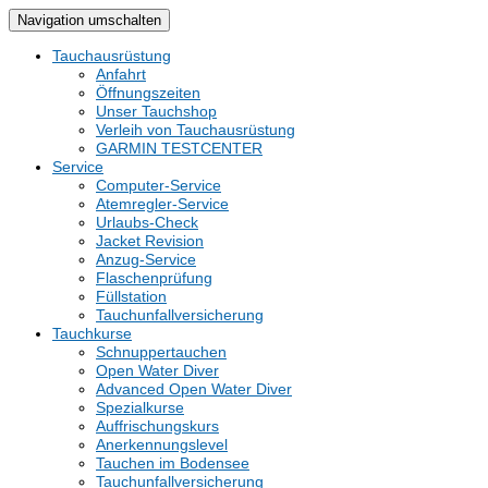
Navigation umschalten
Tauchausrüstung
Anfahrt
Öffnungszeiten
Unser Tauchshop
Verleih von Tauchausrüstung
GARMIN TESTCENTER
Service
Computer-Service
Atemregler-Service
Urlaubs-Check
Jacket Revision
Anzug-Service
Flaschenprüfung
Füllstation
Tauchunfallversicherung
Tauchkurse
Schnuppertauchen
Open Water Diver
Advanced Open Water Diver
Spezialkurse
Auffrischungskurs
Anerkennungslevel
Tauchen im Bodensee
Tauchunfallversicherung