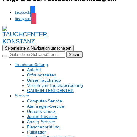
facebook
instagram
Seitenleiste & Navigation umschalten
Tauchausrüstung
Anfahrt
Öffnungszeiten
Unser Tauchshop
Verleih von Tauchausrüstung
GARMIN TESTCENTER
Service
Computer-Service
Atemregler-Service
Urlaubs-Check
Jacket Revision
Anzug-Service
Flaschenprüfung
Füllstation