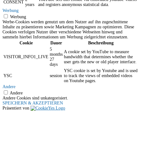
CONSENT
years
and registers anonymous statistical data.
Werbung
Werbung
Werbe-Cookies werden genutzt um dem Nutzer auf ihn zugeschnittene
Inhalte zu präsentieren sowie Marketing Kampagnen zu optimieren. Diese
Cookies verfolgen Nutzer über verschiedene Webseiten hinweg und
sammeln hierbei Informationen um Werbung zielgerichtet einzusetzen.
Cookie
Dauer
Beschreibung
5
A cookie set by YouTube to measure
months
VISITOR_INFO1_LIVE
bandwidth that determines whether the
27
user gets the new or old player interface.
days
YSC cookie is set by Youtube and is used
YSC
session
to track the views of embedded videos
on Youtube pages.
Andere
Andere
Andere Cookies sind unkategorisiert.
SPEICHERN & AKZEPTIEREN
Präsentiert von