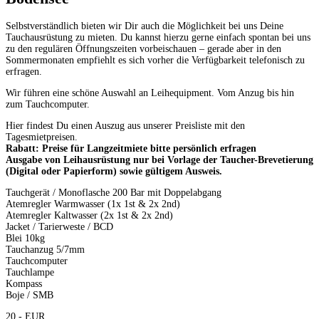
Selbstverständlich bieten wir Dir auch die Möglichkeit bei uns Deine
Tauchausrüstung zu mieten. Du kannst hierzu gerne einfach spontan bei uns
zu den regulären Öffnungszeiten vorbeischauen – gerade aber in den
Sommermonaten empfiehlt es sich vorher die Verfügbarkeit telefonisch zu
erfragen.
Wir führen eine schöne Auswahl an Leihequipment. Vom Anzug bis hin
zum Tauchcomputer.
Hier findest Du einen Auszug aus unserer Preisliste mit den
Tagesmietpreisen.
Rabatt: Preise für Langzeitmiete bitte persönlich erfragen
Ausgabe von Leihausrüstung nur bei Vorlage der Taucher-Brevetierung
(Digital oder Papierform) sowie gültigem Ausweis.
Tauchgerät / Monoflasche 200 Bar mit Doppelabgang
Atemregler Warmwasser (1x 1st & 2x 2nd)
Atemregler Kaltwasser (2x 1st & 2x 2nd)
Jacket / Tarierweste / BCD
Blei 10kg
Tauchanzug 5/7mm
Tauchcomputer
Tauchlampe
Kompass
Boje / SMB
20,- EUR