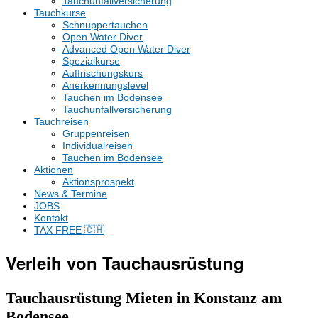
Tauchunfallversicherung
Tauchkurse
Schnuppertauchen
Open Water Diver
Advanced Open Water Diver
Spezialkurse
Auffrischungskurs
Anerkennungslevel
Tauchen im Bodensee
Tauchunfallversicherung
Tauchreisen
Gruppenreisen
Individualreisen
Tauchen im Bodensee
Aktionen
Aktionsprospekt
News & Termine
JOBS
Kontakt
TAX FREE 🇨🇭
Verleih von Tauchausrüstung
Tauchausrüstung Mieten in Konstanz am
Bodensee