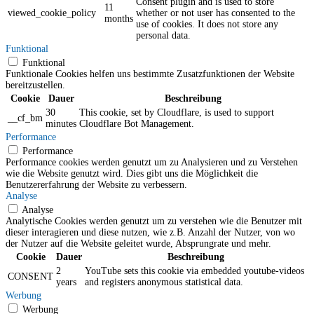
Consent plugin and is used to store
11
viewed_cookie_policy
whether or not user has consented to the
months
use of cookies. It does not store any
personal data.
Funktional
Funktional
Funktionale Cookies helfen uns bestimmte Zusatzfunktionen der Website
bereitzustellen.
Cookie
Dauer
Beschreibung
30
This cookie, set by Cloudflare, is used to support
__cf_bm
minutes
Cloudflare Bot Management.
Performance
Performance
Performance cookies werden genutzt um zu Analysieren und zu Verstehen
wie die Website genutzt wird. Dies gibt uns die Möglichkeit die
Benutzererfahrung der Website zu verbessern.
Analyse
Analyse
Analytische Cookies werden genutzt um zu verstehen wie die Benutzer mit
dieser interagieren und diese nutzen, wie z.B. Anzahl der Nutzer, von wo
der Nutzer auf die Website geleitet wurde, Absprungrate und mehr.
Cookie
Dauer
Beschreibung
2
YouTube sets this cookie via embedded youtube-videos
CONSENT
years
and registers anonymous statistical data.
Werbung
Werbung