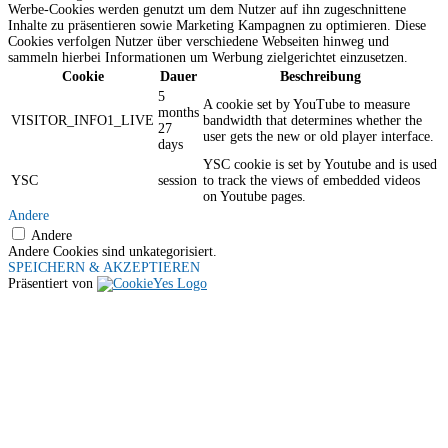
Werbe-Cookies werden genutzt um dem Nutzer auf ihn zugeschnittene
Inhalte zu präsentieren sowie Marketing Kampagnen zu optimieren. Diese
Cookies verfolgen Nutzer über verschiedene Webseiten hinweg und
sammeln hierbei Informationen um Werbung zielgerichtet einzusetzen.
Cookie
Dauer
Beschreibung
5
A cookie set by YouTube to measure
months
VISITOR_INFO1_LIVE
bandwidth that determines whether the
27
user gets the new or old player interface.
days
YSC cookie is set by Youtube and is used
YSC
session
to track the views of embedded videos
on Youtube pages.
Andere
Andere
Andere Cookies sind unkategorisiert.
SPEICHERN & AKZEPTIEREN
Präsentiert von