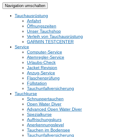
Navigation umschalten
Tauchausrüstung
Anfahrt
Öffnungszeiten
Unser Tauchshop
Verleih von Tauchausrüstung
GARMIN TESTCENTER
Service
Computer-Service
Atemregler-Service
Urlaubs-Check
Jacket Revision
Anzug-Service
Flaschenprüfung
Füllstation
Tauchunfallversicherung
Tauchkurse
Schnuppertauchen
Open Water Diver
Advanced Open Water Diver
Spezialkurse
Auffrischungskurs
Anerkennungslevel
Tauchen im Bodensee
Tauchunfallversicherung