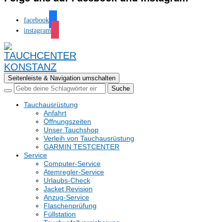
facebook
instagram
Seitenleiste & Navigation umschalten
Tauchausrüstung
Anfahrt
Öffnungszeiten
Unser Tauchshop
Verleih von Tauchausrüstung
GARMIN TESTCENTER
Service
Computer-Service
Atemregler-Service
Urlaubs-Check
Jacket Revision
Anzug-Service
Flaschenprüfung
Füllstation