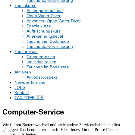
Tauchunfallversicherung
Tauchkurse
Schnuppertauchen
Open Water Diver
Advanced Open Water Diver
Spezialkurse
Auffrischungskurs
Anerkennungslevel
Tauchen im Bodensee
Tauchunfallversicherung
Tauchreisen
Gruppenreisen
Individualreisen
Tauchen im Bodensee
Aktionen
Aktionsprospekt
News & Termine
JOBS
Kontakt
TAX FREE 🇨🇭
Computer-Service
Wir führen Batteriewechsel und viele andere Servicearbeiten an allen
gängigen Tauchcomputern durch. Hier findest Du die Preise für die
gängigsten Arbeiten: