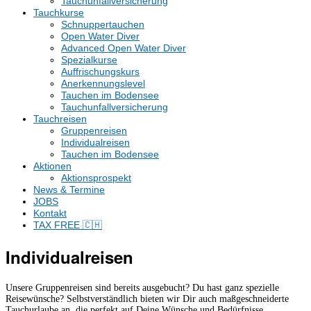
Tauchunfallversicherung
Tauchkurse
Schnuppertauchen
Open Water Diver
Advanced Open Water Diver
Spezialkurse
Auffrischungskurs
Anerkennungslevel
Tauchen im Bodensee
Tauchunfallversicherung
Tauchreisen
Gruppenreisen
Individualreisen
Tauchen im Bodensee
Aktionen
Aktionsprospekt
News & Termine
JOBS
Kontakt
TAX FREE 🇨🇭
Individualreisen
Unsere Gruppenreisen sind bereits ausgebucht? Du hast ganz spezielle
Reisewünsche? Selbstverständlich bieten wir Dir auch maßgeschneiderte
Tauchurlaube an, die perfekt auf Deine Wünsche und Bedürfnisse