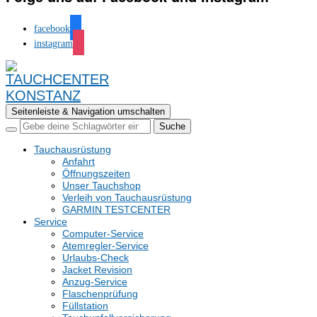
facebook
instagram
Seitenleiste & Navigation umschalten
Tauchausrüstung
Anfahrt
Öffnungszeiten
Unser Tauchshop
Verleih von Tauchausrüstung
GARMIN TESTCENTER
Service
Computer-Service
Atemregler-Service
Urlaubs-Check
Jacket Revision
Anzug-Service
Flaschenprüfung
Füllstation