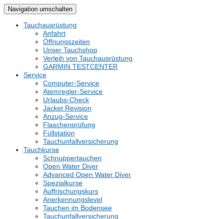
Navigation umschalten
Tauchausrüstung
Anfahrt
Öffnungszeiten
Unser Tauchshop
Verleih von Tauchausrüstung
GARMIN TESTCENTER
Service
Computer-Service
Atemregler-Service
Urlaubs-Check
Jacket Revision
Anzug-Service
Flaschenprüfung
Füllstation
Tauchunfallversicherung
Tauchkurse
Schnuppertauchen
Open Water Diver
Advanced Open Water Diver
Spezialkurse
Auffrischungskurs
Anerkennungslevel
Tauchen im Bodensee
Tauchunfallversicherung