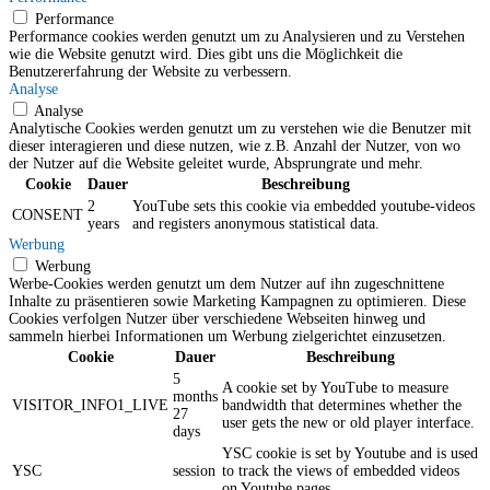
Performance
Performance cookies werden genutzt um zu Analysieren und zu Verstehen
wie die Website genutzt wird. Dies gibt uns die Möglichkeit die
Benutzererfahrung der Website zu verbessern.
Analyse
Analyse
Analytische Cookies werden genutzt um zu verstehen wie die Benutzer mit
dieser interagieren und diese nutzen, wie z.B. Anzahl der Nutzer, von wo
der Nutzer auf die Website geleitet wurde, Absprungrate und mehr.
Cookie
Dauer
Beschreibung
2
YouTube sets this cookie via embedded youtube-videos
CONSENT
years
and registers anonymous statistical data.
Werbung
Werbung
Werbe-Cookies werden genutzt um dem Nutzer auf ihn zugeschnittene
Inhalte zu präsentieren sowie Marketing Kampagnen zu optimieren. Diese
Cookies verfolgen Nutzer über verschiedene Webseiten hinweg und
sammeln hierbei Informationen um Werbung zielgerichtet einzusetzen.
Cookie
Dauer
Beschreibung
5
A cookie set by YouTube to measure
months
VISITOR_INFO1_LIVE
bandwidth that determines whether the
27
user gets the new or old player interface.
days
YSC cookie is set by Youtube and is used
YSC
session
to track the views of embedded videos
on Youtube pages.