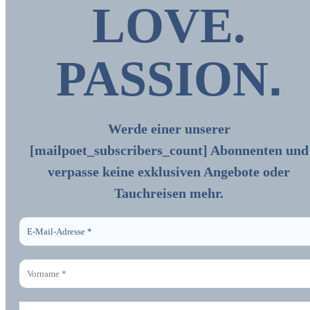
LOVE.
.
PASSION
Werde einer unserer
[mailpoet_subscribers_count] Abonnenten und
verpasse keine exklusiven Angebote oder
Tauchreisen mehr.