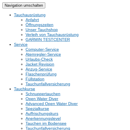
Navigation umschalten
Tauchausrüstung
Anfahrt
Öffnungszeiten
Unser Tauchshop
Verleih von Tauchausrüstung
GARMIN TESTCENTER
Service
Computer-Service
Atemregler-Service
Urlaubs-Check
Jacket Revision
Anzug-Service
Flaschenprüfung
Füllstation
Tauchunfallversicherung
Tauchkurse
Schnuppertauchen
Open Water Diver
Advanced Open Water Diver
Spezialkurse
Auffrischungskurs
Anerkennungslevel
Tauchen im Bodensee
Tauchunfallversicherung