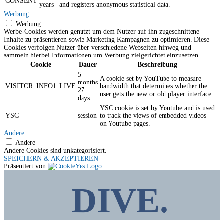
CONSENT
years
and registers anonymous statistical data.
Werbung
Werbung
Werbe-Cookies werden genutzt um dem Nutzer auf ihn zugeschnittene
Inhalte zu präsentieren sowie Marketing Kampagnen zu optimieren. Diese
Cookies verfolgen Nutzer über verschiedene Webseiten hinweg und
sammeln hierbei Informationen um Werbung zielgerichtet einzusetzen.
Cookie
Dauer
Beschreibung
5
A cookie set by YouTube to measure
months
VISITOR_INFO1_LIVE
bandwidth that determines whether the
27
user gets the new or old player interface.
days
YSC cookie is set by Youtube and is used
YSC
session
to track the views of embedded videos
on Youtube pages.
Andere
Andere
Andere Cookies sind unkategorisiert.
SPEICHERN & AKZEPTIEREN
Präsentiert von
DIVE.