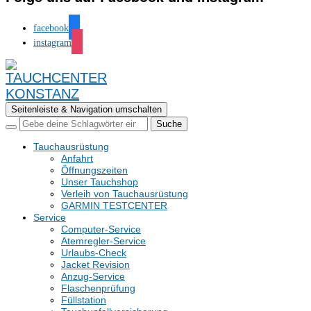
facebook
instagram
Seitenleiste & Navigation umschalten
Tauchausrüstung
Anfahrt
Öffnungszeiten
Unser Tauchshop
Verleih von Tauchausrüstung
GARMIN TESTCENTER
Service
Computer-Service
Atemregler-Service
Urlaubs-Check
Jacket Revision
Anzug-Service
Flaschenprüfung
Füllstation