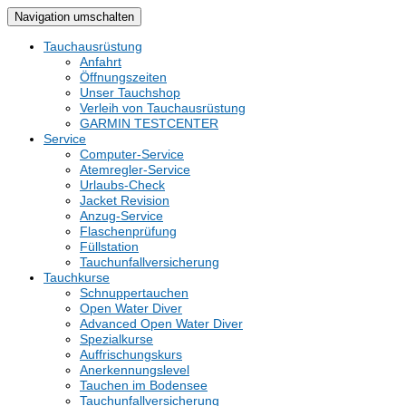
Navigation umschalten
Tauchausrüstung
Anfahrt
Öffnungszeiten
Unser Tauchshop
Verleih von Tauchausrüstung
GARMIN TESTCENTER
Service
Computer-Service
Atemregler-Service
Urlaubs-Check
Jacket Revision
Anzug-Service
Flaschenprüfung
Füllstation
Tauchunfallversicherung
Tauchkurse
Schnuppertauchen
Open Water Diver
Advanced Open Water Diver
Spezialkurse
Auffrischungskurs
Anerkennungslevel
Tauchen im Bodensee
Tauchunfallversicherung