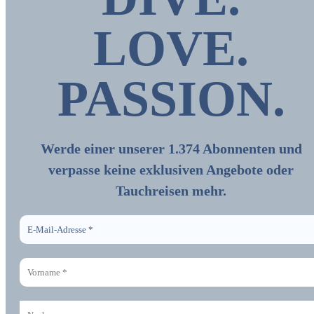
LOVE.
PASSION
.
Werde einer unserer 1.374 Abonnenten und
verpasse keine exklusiven Angebote oder
Tauchreisen mehr.