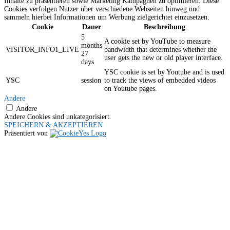
Inhalte zu präsentieren sowie Marketing Kampagnen zu optimieren. Diese
Cookies verfolgen Nutzer über verschiedene Webseiten hinweg und
sammeln hierbei Informationen um Werbung zielgerichtet einzusetzen.
Cookie
Dauer
Beschreibung
5
A cookie set by YouTube to measure
months
VISITOR_INFO1_LIVE
bandwidth that determines whether the
27
user gets the new or old player interface.
days
YSC cookie is set by Youtube and is used
YSC
session
to track the views of embedded videos
on Youtube pages.
Andere
Andere
Andere Cookies sind unkategorisiert.
SPEICHERN & AKZEPTIEREN
Präsentiert von