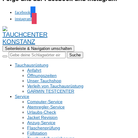
facebook
instagram
Seitenleiste & Navigation umschalten
Tauchausrüstung
Anfahrt
Öffnungszeiten
Unser Tauchshop
Verleih von Tauchausrüstung
GARMIN TESTCENTER
Service
Computer-Service
Atemregler-Service
Urlaubs-Check
Jacket Revision
Anzug-Service
Flaschenprüfung
Füllstation