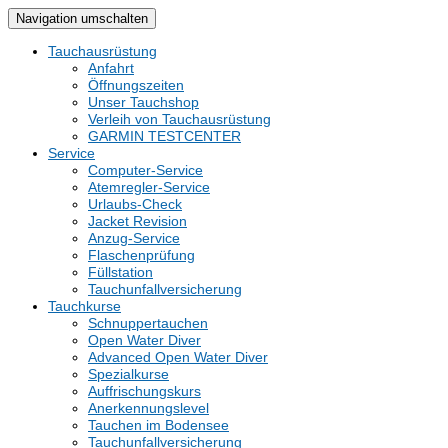
Navigation umschalten
Tauchausrüstung
Anfahrt
Öffnungszeiten
Unser Tauchshop
Verleih von Tauchausrüstung
GARMIN TESTCENTER
Service
Computer-Service
Atemregler-Service
Urlaubs-Check
Jacket Revision
Anzug-Service
Flaschenprüfung
Füllstation
Tauchunfallversicherung
Tauchkurse
Schnuppertauchen
Open Water Diver
Advanced Open Water Diver
Spezialkurse
Auffrischungskurs
Anerkennungslevel
Tauchen im Bodensee
Tauchunfallversicherung