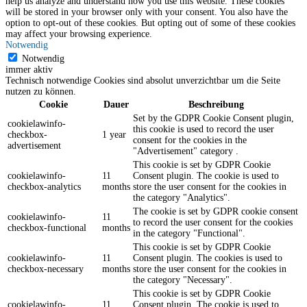
help us analyze and understand how you use this website. These cookies
will be stored in your browser only with your consent. You also have the
option to opt-out of these cookies. But opting out of some of these cookies
may affect your browsing experience.
Notwendig
Notwendig
immer aktiv
Technisch notwendige Cookies sind absolut unverzichtbar um die Seite
nutzen zu können.
Cookie
Dauer
Beschreibung
Set by the GDPR Cookie Consent plugin,
cookielawinfo-
this cookie is used to record the user
checkbox-
1 year
consent for the cookies in the
advertisement
"Advertisement" category .
This cookie is set by GDPR Cookie
cookielawinfo-
11
Consent plugin. The cookie is used to
checkbox-analytics
months
store the user consent for the cookies in
the category "Analytics".
The cookie is set by GDPR cookie consent
cookielawinfo-
11
to record the user consent for the cookies
checkbox-functional
months
in the category "Functional".
This cookie is set by GDPR Cookie
cookielawinfo-
11
Consent plugin. The cookies is used to
checkbox-necessary
months
store the user consent for the cookies in
the category "Necessary".
This cookie is set by GDPR Cookie
cookielawinfo-
11
Consent plugin. The cookie is used to