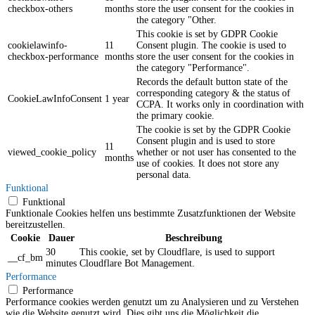
checkbox-others
months
store the user consent for the cookies in
the category "Other.
This cookie is set by GDPR Cookie
cookielawinfo-
11
Consent plugin. The cookie is used to
checkbox-performance
months
store the user consent for the cookies in
the category "Performance".
Records the default button state of the
corresponding category & the status of
CookieLawInfoConsent
1 year
CCPA. It works only in coordination with
the primary cookie.
The cookie is set by the GDPR Cookie
Consent plugin and is used to store
11
viewed_cookie_policy
whether or not user has consented to the
months
use of cookies. It does not store any
personal data.
Funktional
Funktional
Funktionale Cookies helfen uns bestimmte Zusatzfunktionen der Website
bereitzustellen.
Cookie
Dauer
Beschreibung
30
This cookie, set by Cloudflare, is used to support
__cf_bm
minutes
Cloudflare Bot Management.
Performance
Performance
Performance cookies werden genutzt um zu Analysieren und zu Verstehen
wie die Website genutzt wird. Dies gibt uns die Möglichkeit die