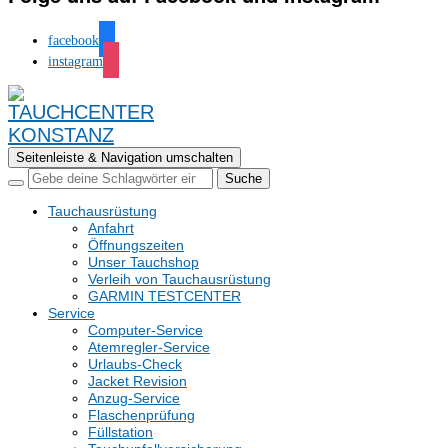
facebook
instagram
Seitenleiste & Navigation umschalten
Tauchausrüstung
Anfahrt
Öffnungszeiten
Unser Tauchshop
Verleih von Tauchausrüstung
GARMIN TESTCENTER
Service
Computer-Service
Atemregler-Service
Urlaubs-Check
Jacket Revision
Anzug-Service
Flaschenprüfung
Füllstation