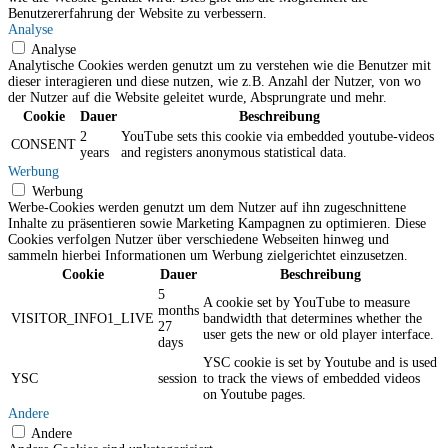
Benutzererfahrung der Website zu verbessern.
Analyse
Analyse
Analytische Cookies werden genutzt um zu verstehen wie die Benutzer mit
dieser interagieren und diese nutzen, wie z.B. Anzahl der Nutzer, von wo
der Nutzer auf die Website geleitet wurde, Absprungrate und mehr.
Cookie
Dauer
Beschreibung
2
YouTube sets this cookie via embedded youtube-videos
CONSENT
years
and registers anonymous statistical data.
Werbung
Werbung
Werbe-Cookies werden genutzt um dem Nutzer auf ihn zugeschnittene
Inhalte zu präsentieren sowie Marketing Kampagnen zu optimieren. Diese
Cookies verfolgen Nutzer über verschiedene Webseiten hinweg und
sammeln hierbei Informationen um Werbung zielgerichtet einzusetzen.
Cookie
Dauer
Beschreibung
5
A cookie set by YouTube to measure
months
VISITOR_INFO1_LIVE
bandwidth that determines whether the
27
user gets the new or old player interface.
days
YSC cookie is set by Youtube and is used
YSC
session
to track the views of embedded videos
on Youtube pages.
Andere
Andere