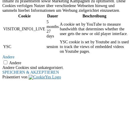
Inhalte zu präsentieren sowie Marketing Kampagnen zu optimieren. Diese
Cookies verfolgen Nutzer über verschiedene Webseiten hinweg und
sammeln hierbei Informationen um Werbung zielgerichtet einzusetzen.
Cookie
Dauer
Beschreibung
5
A cookie set by YouTube to measure
months
VISITOR_INFO1_LIVE
bandwidth that determines whether the
27
user gets the new or old player interface.
days
YSC cookie is set by Youtube and is used
YSC
session
to track the views of embedded videos
on Youtube pages.
Andere
Andere
Andere Cookies sind unkategorisiert.
SPEICHERN & AKZEPTIEREN
Präsentiert von