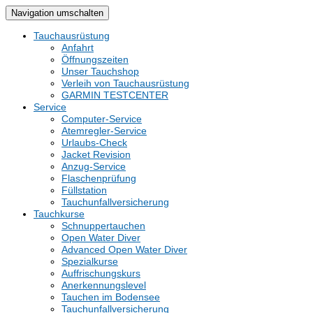
Navigation umschalten
Tauchausrüstung
Anfahrt
Öffnungszeiten
Unser Tauchshop
Verleih von Tauchausrüstung
GARMIN TESTCENTER
Service
Computer-Service
Atemregler-Service
Urlaubs-Check
Jacket Revision
Anzug-Service
Flaschenprüfung
Füllstation
Tauchunfallversicherung
Tauchkurse
Schnuppertauchen
Open Water Diver
Advanced Open Water Diver
Spezialkurse
Auffrischungskurs
Anerkennungslevel
Tauchen im Bodensee
Tauchunfallversicherung