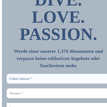
LOVE.
PASSION
.
Werde einer unserer 1.374 Abonnenten und
verpasse keine exklusiven Angebote oder
Tauchreisen mehr.