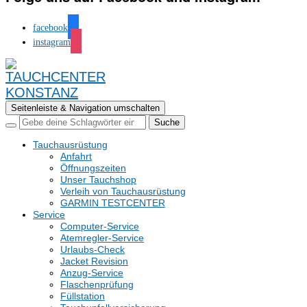
facebook
instagram
Seitenleiste & Navigation umschalten
Tauchausrüstung
Anfahrt
Öffnungszeiten
Unser Tauchshop
Verleih von Tauchausrüstung
GARMIN TESTCENTER
Service
Computer-Service
Atemregler-Service
Urlaubs-Check
Jacket Revision
Anzug-Service
Flaschenprüfung
Füllstation