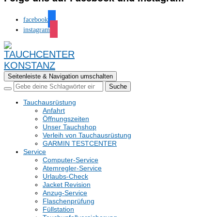
facebook
instagram
Seitenleiste & Navigation umschalten
Tauchausrüstung
Anfahrt
Öffnungszeiten
Unser Tauchshop
Verleih von Tauchausrüstung
GARMIN TESTCENTER
Service
Computer-Service
Atemregler-Service
Urlaubs-Check
Jacket Revision
Anzug-Service
Flaschenprüfung
Füllstation