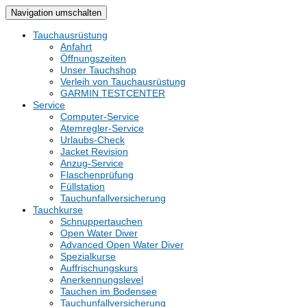
Navigation umschalten
Tauchausrüstung
Anfahrt
Öffnungszeiten
Unser Tauchshop
Verleih von Tauchausrüstung
GARMIN TESTCENTER
Service
Computer-Service
Atemregler-Service
Urlaubs-Check
Jacket Revision
Anzug-Service
Flaschenprüfung
Füllstation
Tauchunfallversicherung
Tauchkurse
Schnuppertauchen
Open Water Diver
Advanced Open Water Diver
Spezialkurse
Auffrischungskurs
Anerkennungslevel
Tauchen im Bodensee
Tauchunfallversicherung