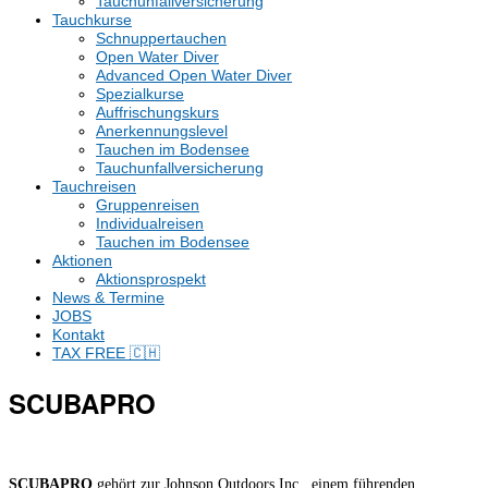
Tauchunfallversicherung
Tauchkurse
Schnuppertauchen
Open Water Diver
Advanced Open Water Diver
Spezialkurse
Auffrischungskurs
Anerkennungslevel
Tauchen im Bodensee
Tauchunfallversicherung
Tauchreisen
Gruppenreisen
Individualreisen
Tauchen im Bodensee
Aktionen
Aktionsprospekt
News & Termine
JOBS
Kontakt
TAX FREE 🇨🇭
SCUBAPRO
SCUBAPRO
gehört zur Johnson Outdoors Inc., einem führenden