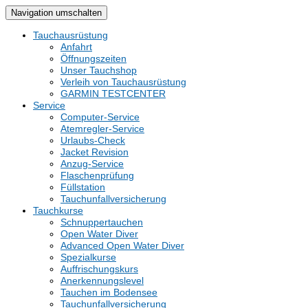
Navigation umschalten
Tauchausrüstung
Anfahrt
Öffnungszeiten
Unser Tauchshop
Verleih von Tauchausrüstung
GARMIN TESTCENTER
Service
Computer-Service
Atemregler-Service
Urlaubs-Check
Jacket Revision
Anzug-Service
Flaschenprüfung
Füllstation
Tauchunfallversicherung
Tauchkurse
Schnuppertauchen
Open Water Diver
Advanced Open Water Diver
Spezialkurse
Auffrischungskurs
Anerkennungslevel
Tauchen im Bodensee
Tauchunfallversicherung