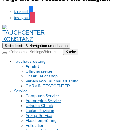
facebook
instagram
Seitenleiste & Navigation umschalten
Tauchausrüstung
Anfahrt
Öffnungszeiten
Unser Tauchshop
Verleih von Tauchausrüstung
GARMIN TESTCENTER
Service
Computer-Service
Atemregler-Service
Urlaubs-Check
Jacket Revision
Anzug-Service
Flaschenprüfung
Füllstation