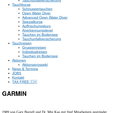
Tauchunfallversicherung
Tauchkurse
Schnuppertauchen
Open Water Diver
Advanced Open Water Diver
Spezialkurse
Auffrischungskurs
Anerkennungslevel
Tauchen im Bodensee
Tauchunfallversicherung
Tauchreisen
Gruppenreisen
Individualreisen
Tauchen im Bodensee
Aktionen
Aktionsprospekt
News & Termine
JOBS
Kontakt
TAX FREE 🇨🇭
GARMIN
1989 von Gary Burrell und Dr. Min Kao mit fünf Mitarbeitern gegründet,