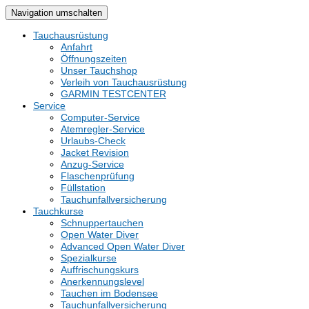
Navigation umschalten
Tauchausrüstung
Anfahrt
Öffnungszeiten
Unser Tauchshop
Verleih von Tauchausrüstung
GARMIN TESTCENTER
Service
Computer-Service
Atemregler-Service
Urlaubs-Check
Jacket Revision
Anzug-Service
Flaschenprüfung
Füllstation
Tauchunfallversicherung
Tauchkurse
Schnuppertauchen
Open Water Diver
Advanced Open Water Diver
Spezialkurse
Auffrischungskurs
Anerkennungslevel
Tauchen im Bodensee
Tauchunfallversicherung