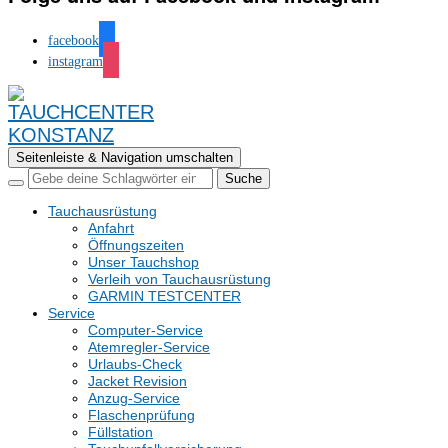
facebook
instagram
Seitenleiste & Navigation umschalten
Tauchausrüstung
Anfahrt
Öffnungszeiten
Unser Tauchshop
Verleih von Tauchausrüstung
GARMIN TESTCENTER
Service
Computer-Service
Atemregler-Service
Urlaubs-Check
Jacket Revision
Anzug-Service
Flaschenprüfung
Füllstation