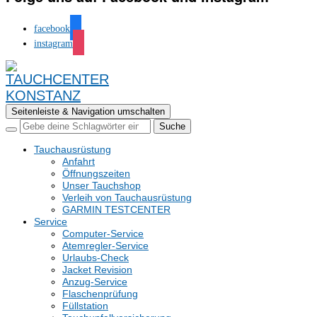
facebook
instagram
Seitenleiste & Navigation umschalten
Tauchausrüstung
Anfahrt
Öffnungszeiten
Unser Tauchshop
Verleih von Tauchausrüstung
GARMIN TESTCENTER
Service
Computer-Service
Atemregler-Service
Urlaubs-Check
Jacket Revision
Anzug-Service
Flaschenprüfung
Füllstation