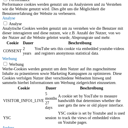
Performance cookies werden genutzt um zu Analysieren und zu Verstehen
wie die Website genutzt wird. Dies gibt uns die Möglichkeit die
Benutzererfahrung der Website zu verbessern.
Analyse
Analyse
Analytische Cookies werden genutzt um zu verstehen wie die Benutzer mit
dieser interagieren und diese nutzen, wie z.B. Anzahl der Nutzer, von wo
der Nutzer auf die Website geleitet wurde, Absprungrate und mehr.
Cookie
Dauer
Beschreibung
2
YouTube sets this cookie via embedded youtube-videos
CONSENT
years
and registers anonymous statistical data.
Werbung
Werbung
Werbe-Cookies werden genutzt um dem Nutzer auf ihn zugeschnittene
Inhalte zu präsentieren sowie Marketing Kampagnen zu optimieren. Diese
Cookies verfolgen Nutzer über verschiedene Webseiten hinweg und
sammeln hierbei Informationen um Werbung zielgerichtet einzusetzen.
Cookie
Dauer
Beschreibung
5
A cookie set by YouTube to measure
months
VISITOR_INFO1_LIVE
bandwidth that determines whether the
27
user gets the new or old player interface.
days
YSC cookie is set by Youtube and is used
YSC
session
to track the views of embedded videos
on Youtube pages.
Andere