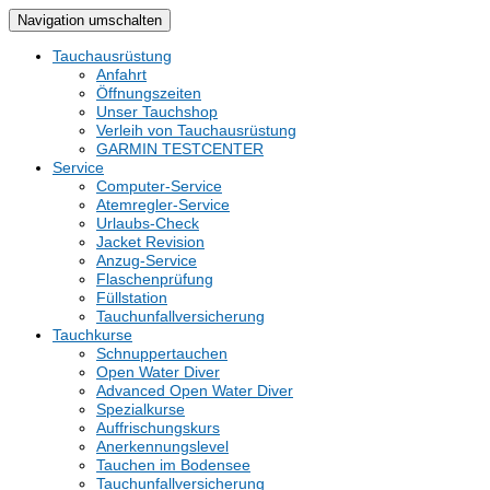
Navigation umschalten
Tauchausrüstung
Anfahrt
Öffnungszeiten
Unser Tauchshop
Verleih von Tauchausrüstung
GARMIN TESTCENTER
Service
Computer-Service
Atemregler-Service
Urlaubs-Check
Jacket Revision
Anzug-Service
Flaschenprüfung
Füllstation
Tauchunfallversicherung
Tauchkurse
Schnuppertauchen
Open Water Diver
Advanced Open Water Diver
Spezialkurse
Auffrischungskurs
Anerkennungslevel
Tauchen im Bodensee
Tauchunfallversicherung