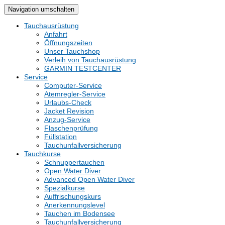
Navigation umschalten
Tauchausrüstung
Anfahrt
Öffnungszeiten
Unser Tauchshop
Verleih von Tauchausrüstung
GARMIN TESTCENTER
Service
Computer-Service
Atemregler-Service
Urlaubs-Check
Jacket Revision
Anzug-Service
Flaschenprüfung
Füllstation
Tauchunfallversicherung
Tauchkurse
Schnuppertauchen
Open Water Diver
Advanced Open Water Diver
Spezialkurse
Auffrischungskurs
Anerkennungslevel
Tauchen im Bodensee
Tauchunfallversicherung