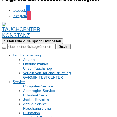
facebook
instagram
Seitenleiste & Navigation umschalten
Tauchausrüstung
Anfahrt
Öffnungszeiten
Unser Tauchshop
Verleih von Tauchausrüstung
GARMIN TESTCENTER
Service
Computer-Service
Atemregler-Service
Urlaubs-Check
Jacket Revision
Anzug-Service
Flaschenprüfung
Füllstation