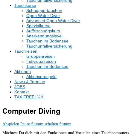
Tauchunfallversicherung
Tauchkurse
Schnuppertauchen
Open Water Diver
Advanced Open Water Diver
Spezialkurse
Auffrischungskurs
Anerkennungslevel
Tauchen im Bodensee
Tauchunfallversicherung
Tauchreisen
Gruppenreisen
Individualreisen
Tauchen im Bodensee
Aktionen
Aktionsprospekt
News & Termine
JOBS
Kontakt
TAX FREE 🇨🇭
Computer Diving
Abspielen
Pause
Stumm schalten
Stumm
Möchtest Du dich mit den Funktionen und Vorteilen eines Tauchcomputers